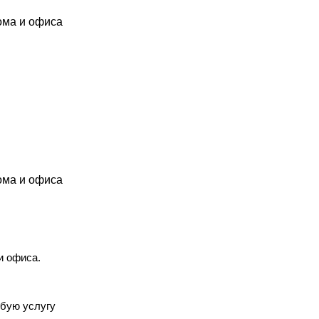
ома и офиса
ома и офиса
и офиса.
юбую услугу