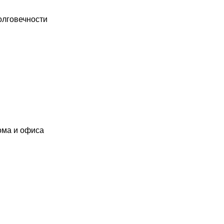
олговечности
ома и офиса