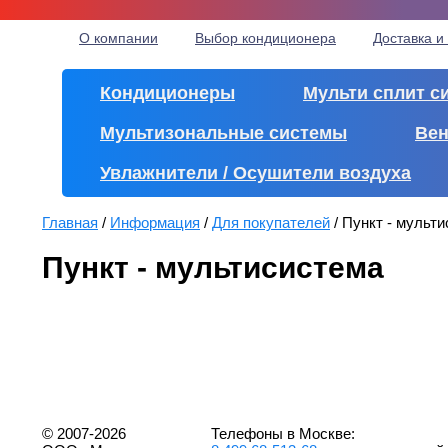
О компании
Выбор кондиционера
Доставка и
Кондиционеры
Мульти сплит с
Мультизональные системы
Вен
Увлажнители / Осушители воздуха
Главная
/
Информация
/
Для покупателей
/
Пункт - мульт
Пункт - мультисистема
© 2007-2026
Телефоны в Москве: