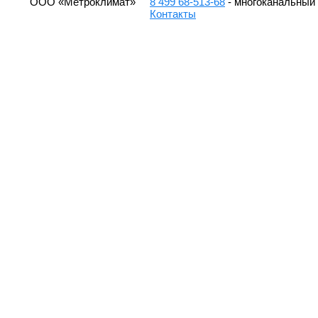
ООО «Метроклимат»
8 499 68-513-68
- многоканальный
Контакты