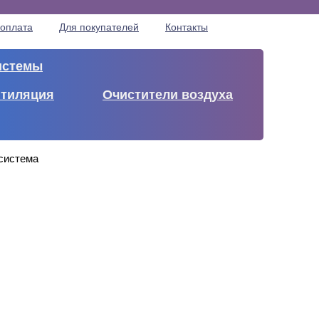
 оплата
Для покупателей
Контакты
истемы
тиляция
Очистители воздуха
исистема